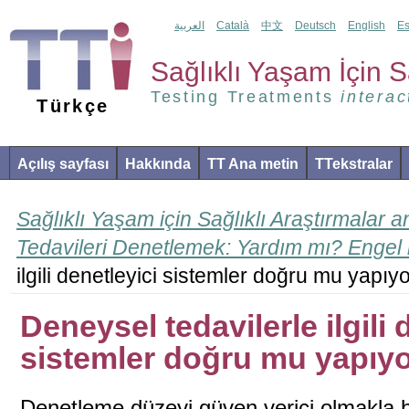
العربية
Català
中文
Deutsch
English
Es
Sağlıklı Yaşam İçin Sa
Testing Treatments
interac
Türkçe
Açılış sayfası
Hakkında
TT Ana metin
TTekstralar
Sağlıklı Yaşam için Sağlıklı Araştırmalar 
Tedavileri Denetlemek: Yardım mı? Engel
ilgili denetleyici sistemler doğru mu yapıy
Deneysel tedavilerle ilgili 
sistemler doğru mu yapıy
Denetleme düzeyi güven verici olmakla b