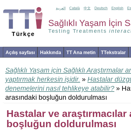
العربية
Català
中文
Deutsch
English
Es
Sağlıklı Yaşam İçin Sa
Testing Treatments
interac
Türkçe
Açılış sayfası
Hakkında
TT Ana metin
TTekstralar
Sağlıklı Yaşam için Sağlıklı Araştırmalar 
yaptırmak herkesin işidir.
»
Hastalar düzg
denemelerini nasıl tehlikeye atabilir?
» Has
arasındaki boşluğun doldurulması
Hastalar ve araştırmacılar
boşluğun doldurulması