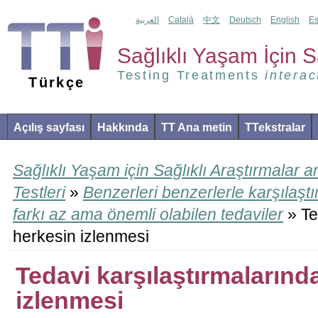
العربية
Català
中文
Deutsch
English
Es
Sağlıklı Yaşam İçin Sa
Testing Treatments
interac
Türkçe
Açılış sayfası
Hakkında
TT Ana metin
TTekstralar
Sağlıklı Yaşam için Sağlıklı Araştırmalar 
Testleri
»
Benzerleri benzerlerle karşılaşt
farkı az ama önemli olabilen tedaviler
» Te
herkesin izlenmesi
Tedavi karşılaştırmalarınd
izlenmesi