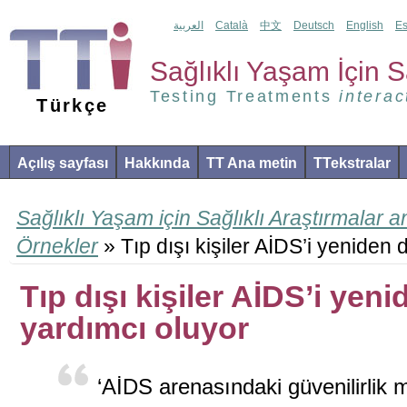
العربية
Català
中文
Deutsch
English
Es
Sağlıklı Yaşam İçin Sa
Testing Treatments
interac
Türkçe
Açılış sayfası
Hakkında
TT Ana metin
TTekstralar
Sağlıklı Yaşam için Sağlıklı Araştırmalar 
Örnekler
» Tıp dışı kişiler AİDS’i yenide
Tıp dışı kişiler AİDS’i ye
yardımcı oluyor
‘AİDS arenasındaki güvenilirlik 