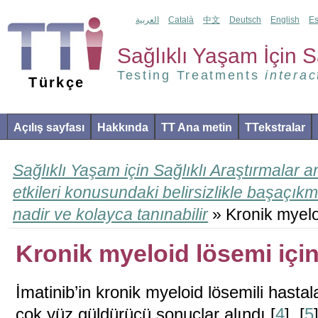
العربية
Català
中文
Deutsch
English
Es
Sağlıklı Yaşam İçin Sa
Testing Treatments
interac
Türkçe
Açılış sayfası
Hakkında
TT Ana metin
TTekstralar
Sağlıklı Yaşam için Sağlıklı Araştırmalar 
etkileri konusundaki belirsizlikle başaçık
nadir ve kolayca tanınabilir
» Kronik myeloi
Kronik myeloid lösemi için
İmatinib’in kronik myeloid lösemili hasta
çok yüz güldürücü sonuçlar alındı [
4
], [
5